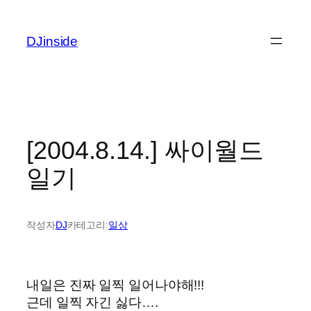
콘
텐
DJinside
츠
로
바
로
가
기
[2004.8.14.] 싸이월드
일기
작성자
DJ
카테고리:
일상
내일은 진짜 일찍 일어나야해!!!
근데 일찍 자긴 싫다….