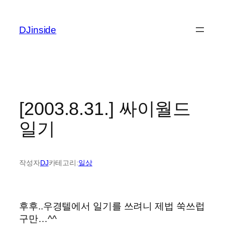
콘
텐
DJinside
츠
로
바
로
가
기
[2003.8.31.] 싸이월드
일기
작성자
DJ
카테고리:
일상
후후..우경텔에서 일기를 쓰려니 제법 쑥쓰럽
구만…^^