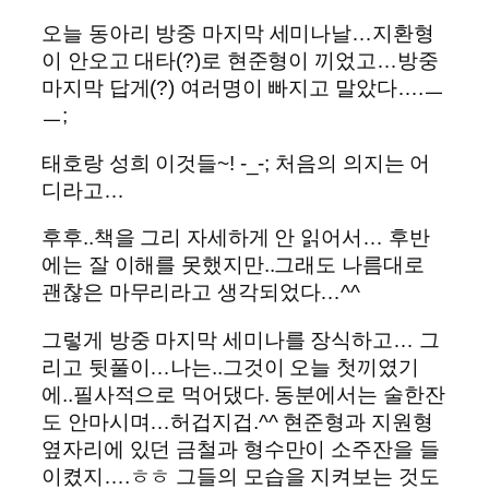
오늘 동아리 방중 마지막 세미나날…지환형
이 안오고 대타(?)로 현준형이 끼었고…방중
마지막 답게(?) 여러명이 빠지고 말았다….ㅡ
ㅡ;
태호랑 성희 이것들~! -_-; 처음의 의지는 어
디라고…
후후..책을 그리 자세하게 안 읽어서… 후반
에는 잘 이해를 못했지만..그래도 나름대로
괜찮은 마무리라고 생각되었다…^^
그렇게 방중 마지막 세미나를 장식하고… 그
리고 뒷풀이…나는..그것이 오늘 첫끼였기
에..필사적으로 먹어댔다. 동분에서는 술한잔
도 안마시며…허겁지겁.^^ 현준형과 지원형
옆자리에 있던 금철과 형수만이 소주잔을 들
이켰지….ㅎㅎ 그들의 모습을 지켜보는 것도