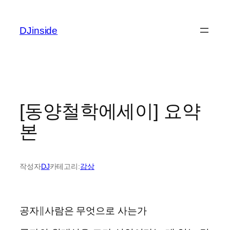
콘
텐
DJinside
츠
로
바
로
가
기
[동양철학에세이] 요약
본
작성자
DJ
카테고리:
감상
공자∥사람은 무엇으로 사는가