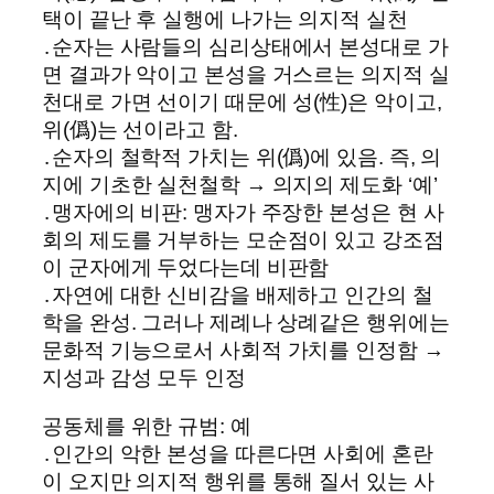
택이 끝난 후 실행에 나가는 의지적 실천
․순자는 사람들의 심리상태에서 본성대로 가
면 결과가 악이고 본성을 거스르는 의지적 실
천대로 가면 선이기 때문에 성(性)은 악이고,
위(僞)는 선이라고 함.
․순자의 철학적 가치는 위(僞)에 있음. 즉, 의
지에 기초한 실천철학 → 의지의 제도화 ‘예’
․맹자에의 비판: 맹자가 주장한 본성은 현 사
회의 제도를 거부하는 모순점이 있고 강조점
이 군자에게 두었다는데 비판함
․자연에 대한 신비감을 배제하고 인간의 철
학을 완성. 그러나 제례나 상례같은 행위에는
문화적 기능으로서 사회적 가치를 인정함 →
지성과 감성 모두 인정
공동체를 위한 규범: 예
․인간의 악한 본성을 따른다면 사회에 혼란
이 오지만 의지적 행위를 통해 질서 있는 사