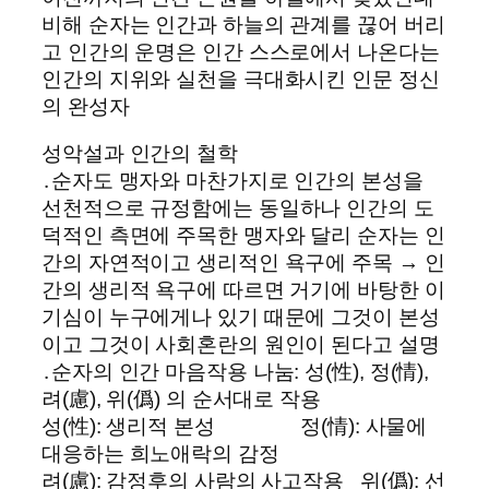
비해 순자는 인간과 하늘의 관계를 끊어 버리
고 인간의 운명은 인간 스스로에서 나온다는
인간의 지위와 실천을 극대화시킨 인문 정신
의 완성자
성악설과 인간의 철학
․순자도 맹자와 마찬가지로 인간의 본성을
선천적으로 규정함에는 동일하나 인간의 도
덕적인 측면에 주목한 맹자와 달리 순자는 인
간의 자연적이고 생리적인 욕구에 주목 → 인
간의 생리적 욕구에 따르면 거기에 바탕한 이
기심이 누구에게나 있기 때문에 그것이 본성
이고 그것이 사회혼란의 원인이 된다고 설명
․순자의 인간 마음작용 나눔: 성(性), 정(情),
려(慮), 위(僞) 의 순서대로 작용
성(性): 생리적 본성 정(情): 사물에
대응하는 희노애락의 감정
려(慮): 감정후의 사람의 사고작용 위(僞): 선