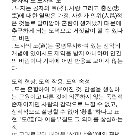
공자의 도 노자의 도
․노자는 공자의 효(孝), 사랑 그리고 충신(忠
臣)에 대한 열망은 가정, 사회가 인위(人爲)적
은 것들로 말미암아 혼란이 생겨났기 때문에
추구하게 되는 도덕으로 거짓말이 될 수 있다
고 비판
․노자의 도(道)는 공평무사하여 있는 선악의
개념에 있어서도 제약을 받지 아니하며 인간
의 바람이나 기대에 어떤 반응르 보이지 않는
다
도의 형상, 도의 작용, 도의 속성
․도는 혼합하여 이루어진 것. 만물을 생성하
는 근원이고 다른 것에 의존하지 않는 독립적
존재이지만 사람의 감각으로 느낄 수 없고,
상식적으로 설명할 수 없어 ‘황홀’ 하다고 표
현. ‘도(道)’라 이름부침도 그 의미를 상실하는
것
☞ 고대로부터 내려온 ‘상제(上帝)’에의 관념