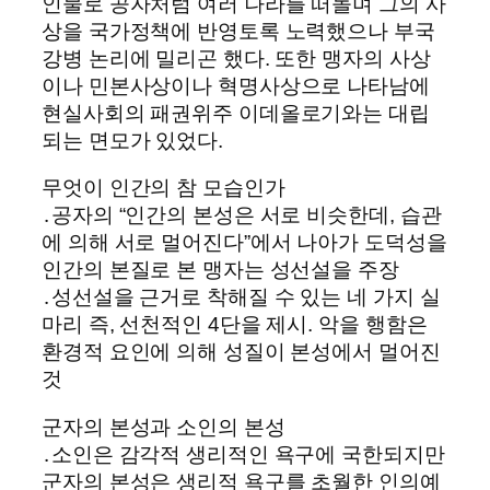
인물로 공자처럼 여러 나라를 떠돌며 그의 사
상을 국가정책에 반영토록 노력했으나 부국
강병 논리에 밀리곤 했다. 또한 맹자의 사상
이나 민본사상이나 혁명사상으로 나타남에
현실사회의 패권위주 이데올로기와는 대립
되는 면모가 있었다.
무엇이 인간의 참 모습인가
․공자의 “인간의 본성은 서로 비슷한데, 습관
에 의해 서로 멀어진다”에서 나아가 도덕성을
인간의 본질로 본 맹자는 성선설을 주장
․성선설을 근거로 착해질 수 있는 네 가지 실
마리 즉, 선천적인 4단을 제시. 악을 행함은
환경적 요인에 의해 성질이 본성에서 멀어진
것
군자의 본성과 소인의 본성
․소인은 감각적 생리적인 욕구에 국한되지만
군자의 본성은 생리적 욕구를 초월한 인의예