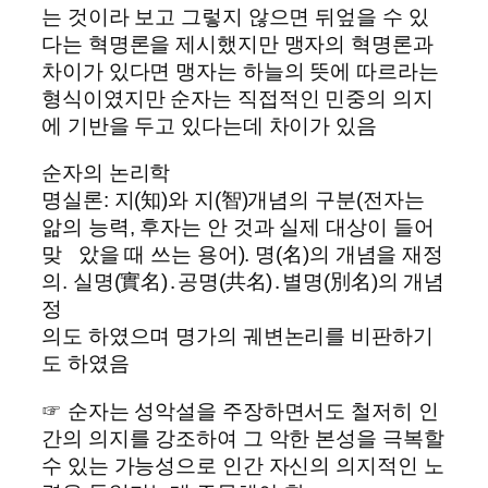
는 것이라 보고 그렇지 않으면 뒤엎을 수 있
다는 혁명론을 제시했지만 맹자의 혁명론과
차이가 있다면 맹자는 하늘의 뜻에 따르라는
형식이였지만 순자는 직접적인 민중의 의지
에 기반을 두고 있다는데 차이가 있음
순자의 논리학
명실론: 지(知)와 지(智)개념의 구분(전자는
앎의 능력, 후자는 안 것과 실제 대상이 들어
맞 았을 때 쓰는 용어). 명(名)의 개념을 재정
의. 실명(實名)․공명(共名)․별명(別名)의 개념
정
의도 하였으며 명가의 궤변논리를 비판하기
도 하였음
☞ 순자는 성악설을 주장하면서도 철저히 인
간의 의지를 강조하여 그 악한 본성을 극복할
수 있는 가능성으로 인간 자신의 의지적인 노