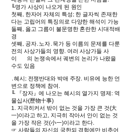
╙명가 사상이 나오게 된 원인
첫째, 한자어 자체의 특성; 한 글자씩 존재한
다는 고립어의 특징의로 다양한 해석이 가능
둘째, 옳고 그름이 불문명한 혼란한 시대적배
경
셋째, 공자․노자․묵가 등 이름의 문제를 다룬
전의 사상가들의 영향. 여러 사상가들 사
이 의 논쟁속에서 궤변의 논리가 나왔을
수도 있음
․혜시; 전쟁반대와 박애 주장. 비유에 능한 언
변으로 정책에 참여.
╙ 『장자』에 나오는 혜시의 열가지 명제: 역
물십사(歷物十事)
1. 지극히커서 밖이 없는 것을 가장 큰 것(大
一)이라고 하고, 지극히 작아서 안이 없는 것
을 가장 작은 것(小一)이라고 한다.
☞ 사람들의 자신의 국한되 경험에만 비추어