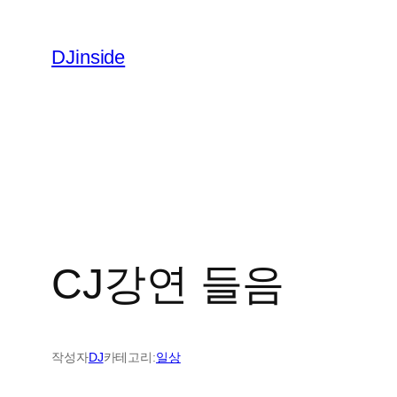
콘
텐
DJinside
츠
로
바
로
가
기
CJ강연 들음
작성자
DJ
카테고리:
일상