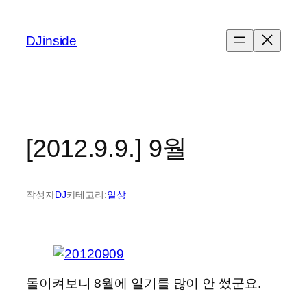
콘
텐
DJinside
츠
로
바
로
가
기
[2012.9.9.] 9월
작성자
DJ
카테고리:
일상
돌이켜보니 8월에 일기를 많이 안 썼군요.