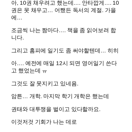
아, 10권 채우려고 했는데…. 안타깝게…. 10
권은 못 채우고… 어쨌든 독서의 계절. 가을
에…
조금씩 나는 짬마다…. 책을 좀 읽어보려 합
니다.
그리고 홈피에 일기도 좀 써야할텐데… 히히
아…. 예전에 매일 12시 되면 영어일기 쓴다
고 했었는데 ㅠ
그것도 잘 못지키고 있네욤.
암튼… 개학. 마지막 학기 개학은 했는데
권태와 대투쟁을 벌이고 있다할까요.
이것저것 기회가 나는 데로