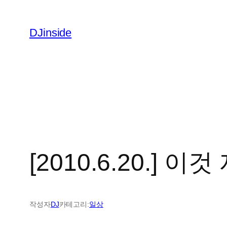
콘
텐
DJinside
츠
로
바
로
가
기
[2010.6.20.] 이
작성자
DJ
카테고리:
일상