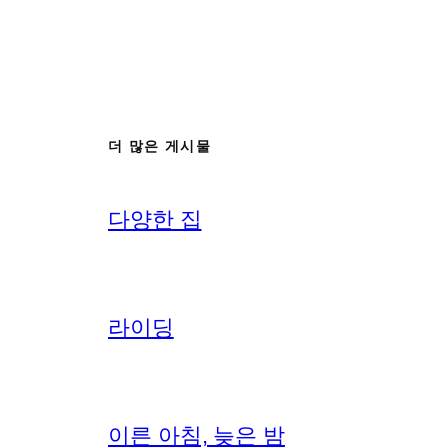
더 많은 게시물
다양한 집
라이딩
이른 아침, 늦은 밤