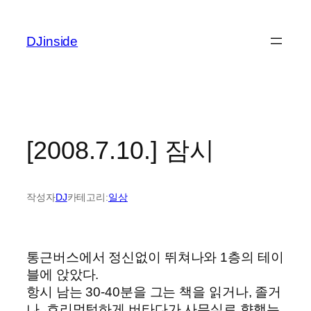
콘
텐
DJinside
츠
로
바
로
가
기
[2008.7.10.] 잠시
작성자
DJ
카테고리:
일상
통근버스에서 정신없이 뛰쳐나와 1층의 테이
블에 앉았다.
항시 남는 30-40분을 그는 책을 읽거나, 졸거
나, 흐리멍텅하게 버타다가 사무실로 향했는