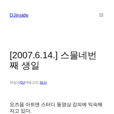
콘
텐
DJinside
츠
로
바
로
가
기
[2007.6.14.] 스물네번
째 생일
작성자
DJ
카테고리:
일상
요즈음 아트앤 스터디 동영상 강의에 익숙해
지고 있다.