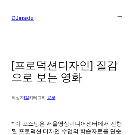
콘
텐
DJinside
츠
로
바
로
가
기
[프로덕션디자인] 질감
으로 보는 영화
작성자
DJ
카테고리:
공부
* 이 포스팅은 서울영상미디어센터에서 진행
된 프로덕션 디자인 수업의 학습자료를 단순