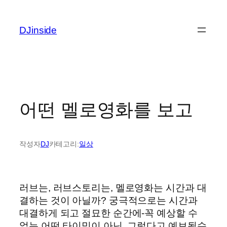
콘
텐
DJinside
츠
로
바
로
가
기
어떤 멜로영화를 보고
작성자
DJ
카테고리:
일상
러브는, 러브스토리는, 멜로영화는 시간과 대
결하는 것이 아닐까? 궁극적으로는 시간과
대결하게 되고 절묘한 순간에-꼭 예상할 수
없는 어떤 타이밍이 아닌, 그렇다고 예보될수