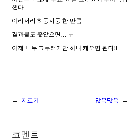
했다.
이리저리 허둥지둥 한 만큼
결과물도 좋았으면… ㅠ
이제 나무 그루터기만 하나 캐오면 된다!!
←
지르기
많음많음
→
코멘트