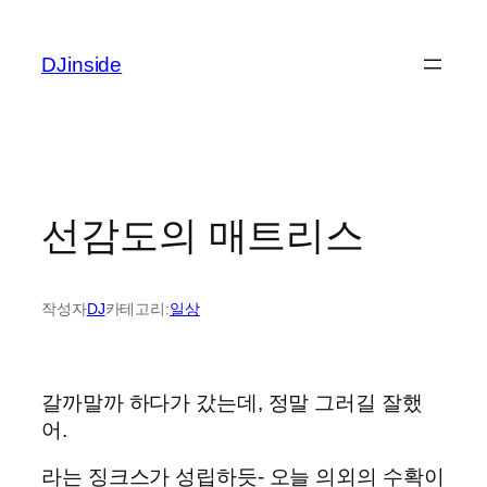
콘
텐
DJinside
츠
로
바
로
가
기
선감도의 매트리스
작성자
DJ
카테고리:
일상
갈까말까 하다가 갔는데, 정말 그러길 잘했
어.
라는 징크스가 성립하듯- 오늘 의외의 수확이