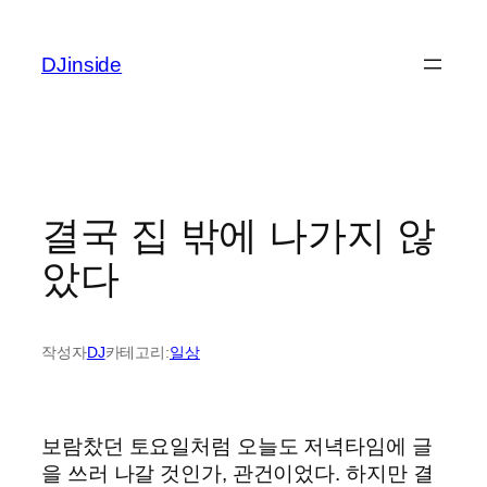
콘
텐
DJinside
츠
로
바
로
가
기
결국 집 밖에 나가지 않
았다
작성자
DJ
카테고리:
일상
보람찼던 토요일처럼 오늘도 저녁타임에 글
을 쓰러 나갈 것인가, 관건이었다. 하지만 결