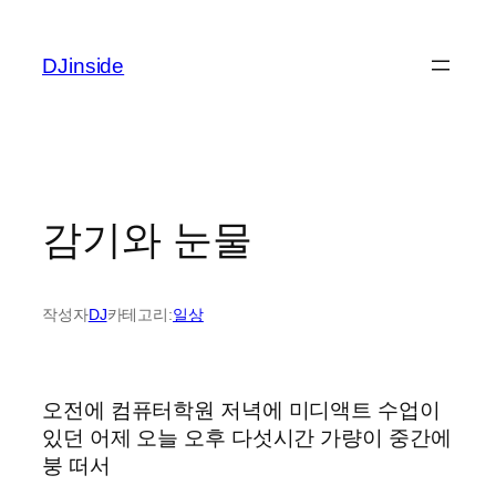
콘
텐
DJinside
츠
로
바
로
가
기
감기와 눈물
작성자
DJ
카테고리:
일상
오전에 컴퓨터학원 저녁에 미디액트 수업이
있던 어제 오늘 오후 다섯시간 가량이 중간에
붕 떠서