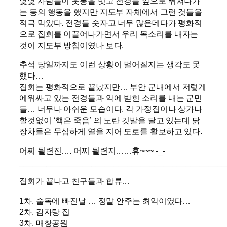
몇몇 사람들이 웃통을 벗고 전경들 앞으로 뛰쳐나가
는 등의 행동을 했지만 지도부 자체에서 그런 것들을
적극 막았다. 전경들 숫자고 너무 많은데다가 평화적
으로 집회를 이끌어나가면서 우리 목소리를 내자는
것이 지도부 방침이였나 보다.
추석 당일까지도 이런 상황이 벌어질지는 생각도 못
했다…
집회는 평화적으로 끝났지만… 부안 군내에서 저렇게
에워싸고 있는 전경들과 악에 받힌 소리를 내는 군민
들… 너무나 아쉬운 모습이다. 각 가정집이나 상가나
할것없이 ‘핵은 죽음’ 의 노란 깃발을 달고 있는데 닭
장차들은 무심하게 열을 지어 도로를 활보하고 있다.
어찌 될련진…. 어찌 될련지……휴~~~ -_-
______________________________________________
집회가 끝나고 친구들과 합류…
1차. 술독에 빠진날 … 정말 안주는 최악이였다…
2차. 감자탕 집
3차. 매창공원