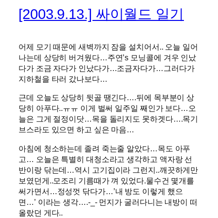
[2003.9.13.] 싸이월드 일기
어제 모기 때문에 새벽까지 잠을 설치어서.. 오늘 일어
나는데 상당히 버겨웠다…주연’s 모닝콜에 겨우 인났
다가 조금 자다가 인났다가…조금자다가…그러다가
지하철을 타러 갔나보다…
근데 오늘도 상당히 뒷골 땡긴다….뒤에 목부분이 상
당히 아푸다..ㅠㅠ 이게 벌써 일주일 째인가 보다…오
늘은 그게 절정이닷…목을 돌리지도 못하겟다….목기
브스라도 있으면 하고 싶은 마음…
아침에 청소하는데 졸려 죽는줄 알았다…목도 아푸
고… 오늘은 특별히 대청소라고 생각하고 액자랑 선
반이랑 닦는데…역시 고기집이라 그런지..깨끗하게만
보였던게..모조리 기름때가 껴 있었다.물수건 몇개를
써가면서…정성껏 닦다가…’내 방도 이렇게 했으
면…’ 이라는 생각….-_- 먼지가 굴러다니는 내방이 떠
올랐던 게다..