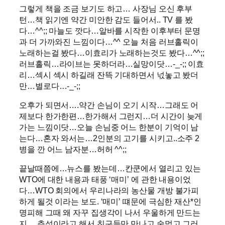
그렇게 책을 조금 보기도 하고… 사장님 오신 후부
턴…책 읽기엔 약간 미안한 감도 들어서.. TV 를 봤
다…^^;; 마늘도 깟다…알바를 시작한 이후부터 문명
과 더 가까와진 느낌이다…^^ 오늘 처음 러브홀릭이
노래하는걸 봤다…이효리가 노래하는것도 봤다…^^;;
러브홀릭…라이브는 못하더라…실망이닷…-_-;; 이효
리…섹시 섹시 하길래 잔뜩 기대하면서 넋놓고 봤더
만…별로다…-_-;;
오후가 되면서….약간 손님이 오기 시작…그래도 어
제보다 한가한편…한가해서 그런지…더 시간이 늦게
가는 느낌이닷…오늘 손님중 어느 한분이 기억이 남
는다…혼자 와서는…2인분의 고기를 시키고..소주 2
병을 깐 어느 남자분…허허 ^^;;
끝날때쯤에…뉴스를 봤는데…칸쿤에서 열리고 있는
WTO에 대한 내용과 태풍 ‘매미’ 에 관한 내용이었
다…WTO 회의에서 우리나라의 농산물 개방 불가피
하게 될것 이라는 보도. ‘매미’ 떄문에 극심한 재산*인
명피해 그때 왜 자꾸 집생각이 나서 우울하게 만드는
지… 추석이라고 해서 친구들만 만나고 술먹고 그러