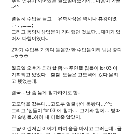
추석 연휴가 끼어있는 월요일이였기에…마음이 가뿐
~^^
열심히 수업을 듣고… 유학사상은 역시나 휴강이였
다…,ㅡㅡ;
그리고 동양사상입문이 기대했던 것보단…재미가 있
어서 다행이였다..
2학기 수업은 거의다 들을만 한 수업들이라 넘넘 좋다
~호호호
월요일 오후가 되려할 쯤~~ 주연텔 집들이 for 03 이
기획되고 있었다…헐헐..오늘은 고모댁에 갔다 올려
고 했었는데..
결국…난 좀 늦게 참가하기로 함..
고모댁을 갔는대…고모부 얼굴밖에 못봤다…^^;;
그리고 ‘집들이 for 03’ 에 참가…. 고기와 함께… 병따
진 술병들..허허 내 이럴줄 알았지..
그냥 이런저런 이야기 하며 술을 마시고 그러는데.. 금