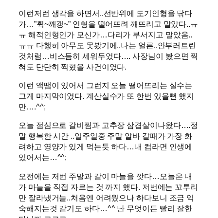
이런저런 생각을 하면서..선반위에 도기인형을 닦다
가…”휙~깨갱~” 인형을 떨어뜨려 깨뜨리고 말았다..ㅠ
ㅠ 해적인형인가 모신가…다리가 부서지고 말았음..
ㅠㅠ 다행히 아무도 못봤기에..나는 얼른..안부러트린
것처럼…비스듬히 세워두었다…. 사장님이 봤으면 찍
혀도 단단히 찍혔을 사건이였다.
이런 액땜이 있어서 그런지 오늘 떨어뜨리는 실수는
그게 마지막이였다. 계산실수가 또 한번 있을뻔 했지
만….^^;
오늘 점심으로 갈비찜과 고추장 삼겹살이나왔다….정
말 행복한 시간 ..일주일중 주말 알바 갈때가 가장 화
려하고 영양가 있게 먹는듯 하다…내 컵라면 인생에
있어서는…^^;
오전에는 저번 주말과 같이 마늘을 깟다…오늘은 내
가 마늘을 직접 자르는 것 까지 했다. 저번에는 꼬투리
만 잘라냈거늘..처음엔 어려웠으나 하다보니 조금 익
숙해지는것 같기도 하다…^^ 난 무엇이든 빨리 잘한