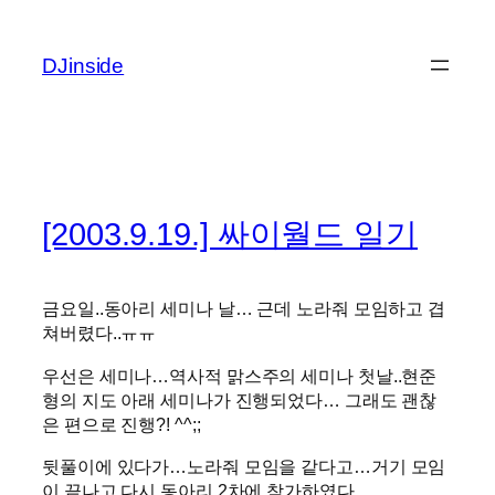
콘
텐
DJinside
츠
로
바
로
가
기
[2003.9.19.] 싸이월드 일기
금요일..동아리 세미나 날… 근데 노라줘 모임하고 겹
쳐버렸다..ㅠㅠ
우선은 세미나…역사적 맑스주의 세미나 첫날..현준
형의 지도 아래 세미나가 진행되었다… 그래도 괜찮
은 편으로 진행?! ^^;;
뒷풀이에 있다가…노라줘 모임을 같다고…거기 모임
이 끝나고 다시 동아리 2차에 참가하였다.