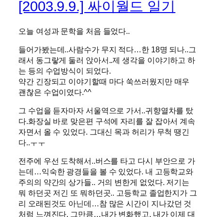
[2003.9.9.] 싸이월드 일기
오늘 여성과 문학을 처음 들었다..
들어가봤는데..사람수가 무지 적다…한 18명 되나..그
래서 동그랗게 둘러 앉아서..제 생각을 이야기하고 하
는 등의 수업방식이 되었다.
약간 긴장되고 이야기할때 마다 쑥쓰러웠지만 매우
괜찮은 수업이였다.^^
그 수업을 듣자마자 서울역으로 가서..귀향열차를 탔
다.화장실 바로 맞은편 구석에 자리를 잘 잡아서 계속
자면서 올 수 있었다. 그대신 목과 허리가 무척 땡긴
다..ㅜㅜ
전주에 우선 도착해서..버스를 타고 다시 부안으로 가
는데…익숙한 광경들을 볼 수 있었다. 내 고등학교와
주의의 약간의 상가들.. 거의 변한게 없었다. 저기는
뭐 하던곳 저긴 또 뭐하던곳.. 고등학교 졸업한지가 그
리 오래된것도 아닌데…참 많은 시간이 지나갔던 것
처럼 느껴진다. 그만큼…내가 변화했고, 내가 이제 대