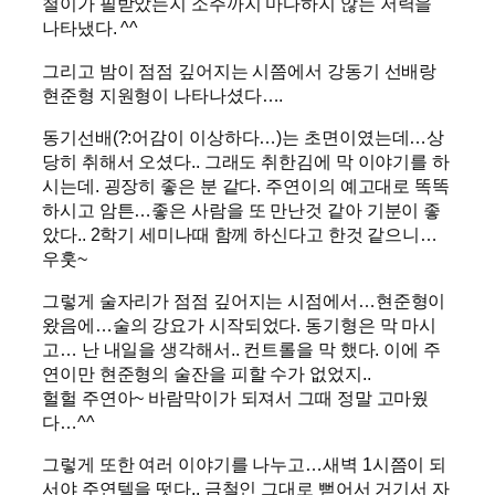
철이가 필받았는지 소주까지 마다하지 않는 저력을
나타냈다. ^^
그리고 밤이 점점 깊어지는 시쯤에서 강동기 선배랑
현준형 지원형이 나타나셨다….
동기선배(?:어감이 이상하다…)는 초면이였는데…상
당히 취해서 오셨다.. 그래도 취한김에 막 이야기를 하
시는데. 굉장히 좋은 분 같다. 주연이의 예고대로 똑똑
하시고 암튼…좋은 사람을 또 만난것 같아 기분이 좋
았다.. 2학기 세미나때 함께 하신다고 한것 같으니…
우훗~
그렇게 술자리가 점점 깊어지는 시점에서…현준형이
왔음에…술의 강요가 시작되었다. 동기형은 막 마시
고… 난 내일을 생각해서.. 컨트롤을 막 했다. 이에 주
연이만 현준형의 술잔을 피할 수가 없었지..
헐헐 주연아~ 바람막이가 되져서 그때 정말 고마웠
다…^^
그렇게 또한 여러 이야기를 나누고…새벽 1시쯤이 되
서야 주연텔을 떳다.. 금철인 그대로 뻗어서 거기서 자