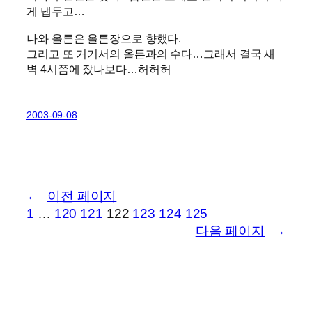
게 냅두고…
나와 올튼은 올튼장으로 향했다.
그리고 또 거기서의 올튼과의 수다…그래서 결국 새
벽 4시쯤에 잤나보다…허허허
2003-09-08
←
이전 페이지
1
…
120
121
122
123
124
125
다음 페이지
→