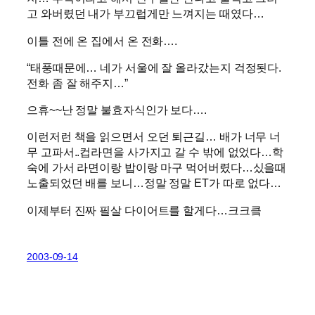
고 와버렸던 내가 부끄럽게만 느껴지는 때였다…
이틀 전에 온 집에서 온 전화….
“태풍때문에… 네가 서울에 잘 올라갔는지 걱정됫다.
전화 좀 잘 해주지…”
으휴~~난 정말 불효자식인가 보다….
이런저런 책을 읽으면서 오던 퇴근길… 배가 너무 너
무 고파서..컵라면을 사가지고 갈 수 밖에 없었다…학
숙에 가서 라면이랑 밥이랑 마구 먹어버렸다…싰을때
노출되었던 배를 보니…정말 정말 ET가 따로 없다…
이제부터 진짜 필살 다이어트를 할게다…크크킄
2003-09-14