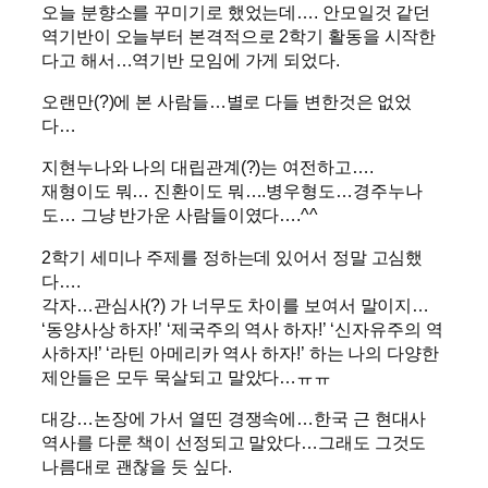
오늘 분향소를 꾸미기로 했었는데…. 안모일것 같던
역기반이 오늘부터 본격적으로 2학기 활동을 시작한
다고 해서…역기반 모임에 가게 되었다.
오랜만(?)에 본 사람들…별로 다들 변한것은 없었
다…
지현누나와 나의 대립관계(?)는 여전하고….
재형이도 뭐… 진환이도 뭐….병우형도…경주누나
도… 그냥 반가운 사람들이였다….^^
2학기 세미나 주제를 정하는데 있어서 정말 고심했
다….
각자…관심사(?) 가 너무도 차이를 보여서 말이지…
‘동양사상 하자!’ ‘제국주의 역사 하자!’ ‘신자유주의 역
사하자!’ ‘라틴 아메리카 역사 하자!’ 하는 나의 다양한
제안들은 모두 묵살되고 말았다…ㅠㅠ
대강…논장에 가서 열띤 경쟁속에…한국 근 현대사
역사를 다룬 책이 선정되고 말았다…그래도 그것도
나름대로 괜찮을 듯 싶다.