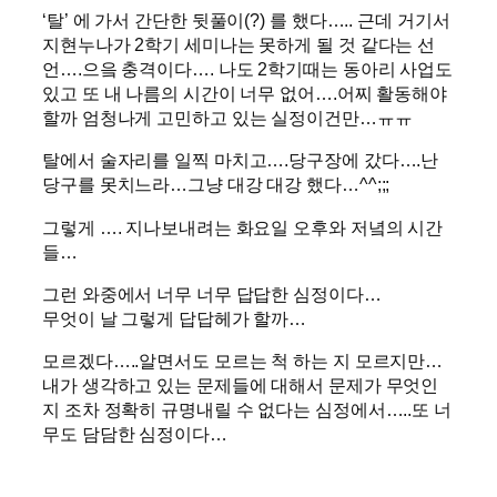
‘탈’ 에 가서 간단한 뒷풀이(?) 를 했다….. 근데 거기서
지현누나가 2학기 세미나는 못하게 될 것 같다는 선
언….으읔 충격이다…. 나도 2학기때는 동아리 사업도
있고 또 내 나름의 시간이 너무 없어….어찌 활동해야
할까 엄청나게 고민하고 있는 실정이건만…ㅠㅠ
탈에서 술자리를 일찍 마치고….당구장에 갔다….난
당구를 못치느라…그냥 대강 대강 했다…^^;;;
그렇게 …. 지나보내려는 화요일 오후와 저녘의 시간
들…
그런 와중에서 너무 너무 답답한 심정이다…
무엇이 날 그렇게 답답헤가 할까…
모르겠다…..알면서도 모르는 척 하는 지 모르지만…
내가 생각하고 있는 문제들에 대해서 문제가 무엇인
지 조차 정확히 규명내릴 수 없다는 심정에서…..또 너
무도 담담한 심정이다…