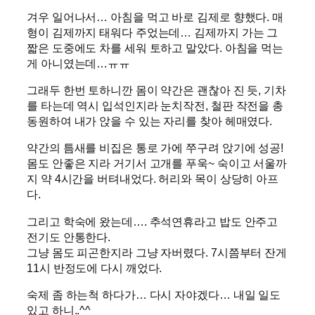
겨우 일어나서… 아침을 먹고 바로 김제로 향했다. 매
형이 김제까지 태워다 주었는데… 김제까지 가는 그
짧은 도중에도 차를 세워 토하고 말았다. 아침을 먹는
게 아니였는데…ㅠㅠ
그래두 한번 토하니깐 몸이 약간은 괜찮아 진 듯, 기차
를 타는데 역시 입석인지라 눈치작전, 철판 작전을 총
동원하여 내가 앉을 수 있는 자리를 찾아 헤매였다.
약간의 틈새를 비집은 통로 가에 쭈구려 앉기에 성공!
몸도 안좋은 지라 거기서 고개를 푸욱~ 숙이고 서울까
지 약 4시간을 버텨내었다. 허리와 목이 상당히 아프
다.
그리고 학숙에 왔는데…. 추석연휴라고 밥도 안주고
전기도 안통한다.
그냥 몸도 피곤한지라 그냥 자버렸다. 7시쯤부터 잔게
11시 반정도에 다시 깨었다.
숙제 좀 하는척 하다가… 다시 자야겠다… 내일 일도
있고 하니..^^