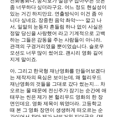
전화통화나, 송지호가 설경구 잡아주는 것은
좀 너무하다 싶더라구요. 어느 정도 현실성이
있는 거긴 하지만요. 연출방식이 이건 좀 아
니다 싶네요. 장중한 음악 촤악~~~ 깔고 나
서, 일말의 눈동자 흔들림 하나 없이 사실은
정말 당신을 사랑했어 라고 기계적으로 고백
하는 그들은 감동을 주는 사람들이 아니라,
관객의 구경거리였을 뿐이었습니다. 슬로우
모션도 너무 많이 썼어요. 괜시리 영화 길어
지게 말이죠.
아, 그리고 한국형 재난영화를 만들어보겠다
는 제작자의 욕심은 보이는데, 왜 헐리우드
재난영화의 것들을 그대로 갔다 썼는지… 차
오르는 물 때문에 전신주가 잠기는 순간에 애
태우는 씬은 제가 본 헐리우드 영화의 한 장
면인데요. 영화 제목이 뭐였더라. 고등학교
때 본 그 영화 장면이 생생하게 떠오르는 순
간이어서 차마 제가 낯뜨거워 지더군요. (제