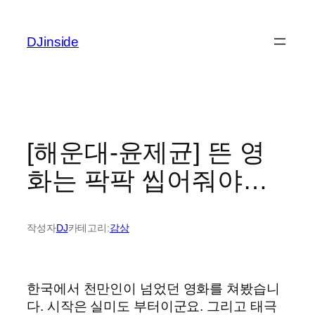
콘
텐
DJinside
츠
로
바
로
가
기
[해운대-윤제균] 뜬 영
화는 팍팍 씹어줘야…
작성자
DJ
카테고리:
감상
한국에서 천만인이 넘었던 영화를 쳐봤습니
다. 시작은 실미도 부터이군요. 그리고 태극